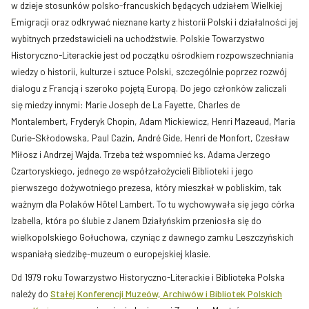
w dzieje stosunków polsko-francuskich będących udziałem Wielkiej
Emigracji oraz odkrywać nieznane karty z historii Polski i działalności jej
wybitnych przedstawicieli na uchodźstwie. Polskie Towarzystwo
Historyczno-Literackie jest od początku ośrodkiem rozpowszechniania
wiedzy o historii, kulturze i sztuce Polski, szczególnie poprzez rozwój
dialogu z Francją i szeroko pojętą Europą. Do jego członków zaliczali
się miedzy innymi: Marie Joseph de La Fayette, Charles de
Montalembert, Fryderyk Chopin, Adam Mickiewicz, Henri Mazeaud, Maria
Curie-Skłodowska, Paul Cazin, André Gide, Henri de Monfort, Czesław
Miłosz i Andrzej Wajda. Trzeba też wspomnieć ks. Adama Jerzego
Czartoryskiego, jednego ze współzałożycieli Biblioteki i jego
pierwszego dożywotniego prezesa, który mieszkał w pobliskim, tak
ważnym dla Polaków Hôtel Lambert. To tu wychowywała się jego córka
Izabella, która po ślubie z Janem Działyńskim przeniosła się do
wielkopolskiego Gołuchowa, czyniąc z dawnego zamku Leszczyńskich
wspaniałą siedzibę-muzeum o europejskiej klasie.
Od 1979 roku Towarzystwo Historyczno-Literackie i Biblioteka Polska
należy do
Stałej Konferencji Muzeów, Archiwów i Bibliotek Polskich