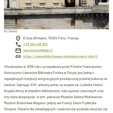
fot. Cancre
location_on
6 Quai d'Orléans, 75004 Paris, Francja
call
+33 155 428 383
mail
secretariat@bplp.fr
link
https://www.bibliotheque-polonaise-paris-shlp.fr
Ufundowana w 1838 roku i prowadzona przez Polskie Towarzystwo
Historyczno-Literackie Biblioteka Polska w Paryżu jest jedną z
największych instytucji emigracyjnych poświęconej polskiej kulturze na
świecie. Zajmując XVII- wieczny pałac na wyspie św. Ludwika mieści
bogate zbiory archiwalno-biblioteczne, sale wystaw czasowych oraz
trzy stałe ekspozycje, w tym: pierwsze Muzeum Adama Mickiewicza,
Muzeum Bolesława Biegasa i jedyny we Francji Salon Fryderyka
Chopina. Otwarta dla zwiedzających i naukowców pozwala zanurzyć się