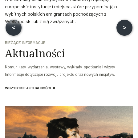
europejskie instytucje i miejsca, które przypominają o
wybitnych polskich emigrantach pochodzących z
Wielkopolski lub z nią związanych.
<
>
BIEŻĄCE INFORMACJE
Mu
Aktualności
W
Muzeum Pałac w Rogalinie
WIELKOPOLSKA
Komunikaty, wydarzenia, wystawy, wykłady, spotkania i wizyty.
Informacje dotyczące rozwoju projektu oraz nowych inicjatyw.
WSZYSTKIE AKTUALNOŚCI