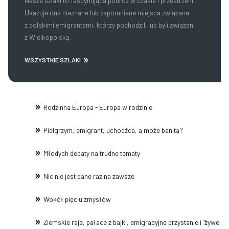
Nasze szlaki to fascynująca podróż w czasie i przestrzeni.
Ukazuje ona nieznane lub zapomniane miejsca związane
z polskimi emigrantami, którzy pochodzili lub byli związani
z Wielkopolską.
WSZYSTKIE SZLAKI
Rodzinna Europa - Europa w rodzinie
Pielgrzym, emigrant, uchodźca, a może banita?
Młodych debaty na trudne tematy
Nic nie jest dane raz na zawsze
Wokół pięciu zmysłów
Ziemskie raje, pałace z bajki, emigracyjne przystanie i "żywe