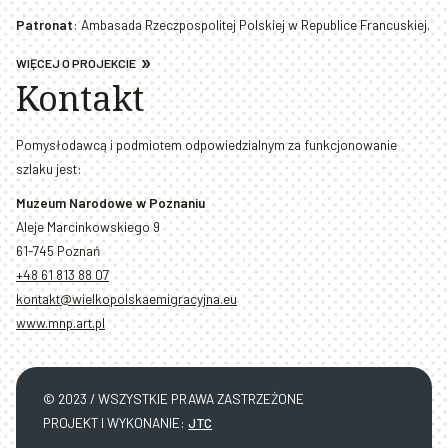
Patronat
: Ambasada Rzeczpospolitej Polskiej w Republice Francuskiej.
WIĘCEJ O PROJEKCIE
Kontakt
Pomysłodawcą i podmiotem odpowiedzialnym za funkcjonowanie
szlaku jest:
Muzeum Narodowe w Poznaniu
Aleje Marcinkowskiego 9
61-745 Poznań
+48 61 813 88 07
kontakt@wielkopolskaemigracyjna.eu
www.mnp.art.pl
© 2023 / WSZYSTKIE PRAWA ZASTRZEŻONE
PROJEKT I WYKONANIE:
JTC